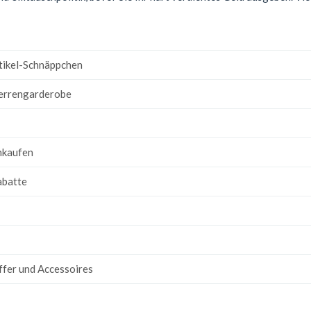
rtikel-Schnäppchen
 Herrengarderobe
inkaufen
abatte
ffer und Accessoires